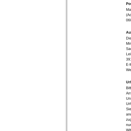
Po
Mar
(Ad
06
Au
Die
Min
Sa
Lei
39
E-
We
Ur
Bit
Arr
Uni
Urh
Sie
an
zug
nur
Wit