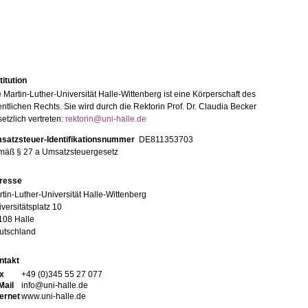
titution
 Martin-Luther-Universität Halle-Wittenberg ist eine Körperschaft des
entlichen Rechts. Sie wird durch die Rektorin Prof. Dr. Claudia Becker
etzlich vertreten:
rektorin@uni-halle.de
satzsteuer-Identifikationsnummer
DE811353703
mäß § 27 a Umsatzsteuergesetz
resse
tin-Luther-Universität Halle-Wittenberg
versitätsplatz 10
108 Halle
utschland
ntakt
x
+49 (0)345 55 27 077
Mail
info@uni-halle.de
ternet
www.uni-halle.de