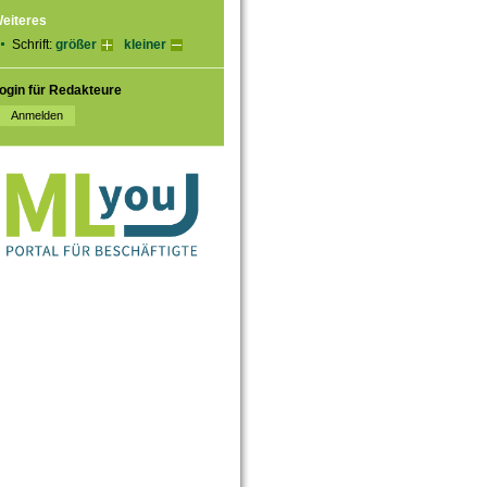
eiteres
Schrift:
größer
kleiner
ogin für Redakteure