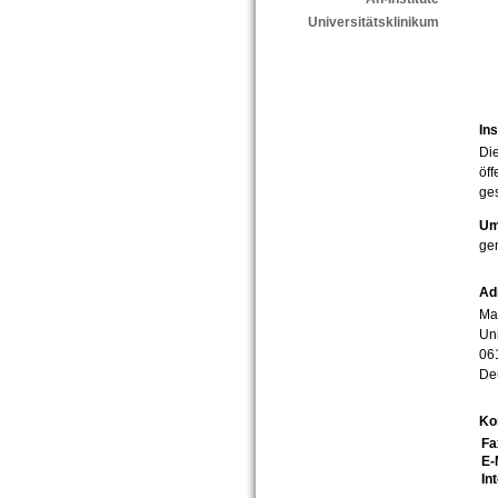
Universitätsklinikum
Ins
Die
öff
ges
Um
ge
Ad
Mar
Uni
06
De
Ko
Fa
E-
In