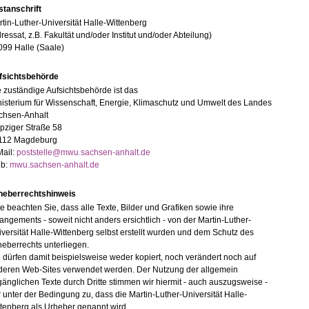
stanschrift
tin-Luther-Universität Halle-Wittenberg
ressat, z.B. Fakultät und/oder Institut und/oder Abteilung)
099 Halle (Saale)
fsichtsbehörde
 zuständige Aufsichtsbehörde ist das
isterium für Wissenschaft, Energie, Klimaschutz und Umwelt des Landes
chsen-Anhalt
pziger Straße 58
112 Magdeburg
Mail:
poststelle@mwu.sachsen-anhalt.de
b:
mwu.sachsen-anhalt.de
heberrechtshinweis
te beachten Sie, dass alle Texte, Bilder und Grafiken sowie ihre
angements - soweit nicht anders ersichtlich - von der Martin-Luther-
versität Halle-Wittenberg selbst erstellt wurden und dem Schutz des
eberrechts unterliegen.
 dürfen damit beispielsweise weder kopiert, noch verändert noch auf
deren Web-Sites verwendet werden. Der Nutzung der allgemein
änglichen Texte durch Dritte stimmen wir hiermit - auch auszugsweise -
 unter der Bedingung zu, dass die Martin-Luther-Universität Halle-
tenberg als Urheber genannt wird.