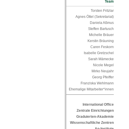
Team
Torsten Fritzlar
Agnes Öttel (Sekretariat)
Daniela Aßmus
Steffen Bartusch
Michelle Bräuer
Kerstin Bräuning
Caren Feskorn
Isabelle Gretzschel
Sarah Mämecke
Nicole Megel
Mirko Neujahr
Georg Pfeiffer
Franziska Wehlmann
Ehemalige Mitarbeiter*innen
International Office
Zentrale Einrichtungen
Graduierten-Akademie
Wissenschaftliche Zentren
An-Institute