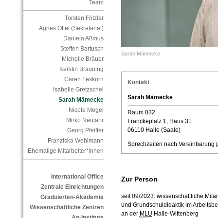
Team
Torsten Fritzlar
Agnes Öttel (Sekretariat)
Daniela Aßmus
Steffen Bartusch
Sarah Mämecke
Michelle Bräuer
Kerstin Bräuning
Caren Feskorn
Kontakt
Isabelle Gretzschel
Sarah Mämecke
Sarah Mämecke
Nicole Megel
Raum 032
Mirko Neujahr
Franckeplatz 1, Haus 31
06110 Halle (Saale)
Georg Pfeiffer
Franziska Wehlmann
Sprechzeiten nach Vereinbarung p
Ehemalige Mitarbeiter*innen
International Office
Zur Person
Zentrale Einrichtungen
seit 09/2023: wissenschaftliche Mitar
Graduierten-Akademie
und Grundschuldidaktik im Arbeitsb
Wissenschaftliche Zentren
an der
MLU
Halle-Wittenberg
An-Institute