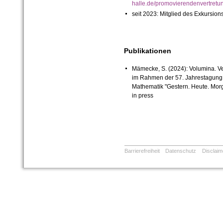
halle.de/promovierendenvertretu
seit 2023: Mitglied des Exkursio
Publikationen
Mämecke, S. (2024): Volumina. Ve
im Rahmen der 57. Jahrestagung d
Mathematik "Gestern. Heute. Morg
in press
Barrierefreiheit
Datenschutz
Disclaim