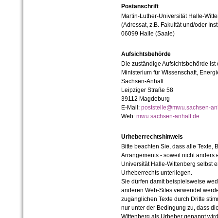
Postanschrift
Martin-Luther-Universität Halle-Witt
(Adressat, z.B. Fakultät und/oder Inst
06099 Halle (Saale)
Aufsichtsbehörde
Die zuständige Aufsichtsbehörde ist
Ministerium für Wissenschaft, Ener
Sachsen-Anhalt
Leipziger Straße 58
39112 Magdeburg
E-Mail:
poststelle@mwu.sachsen-anh
Web:
mwu.sachsen-anhalt.de
Urheberrechtshinweis
Bitte beachten Sie, dass alle Texte, 
Arrangements - soweit nicht anders er
Universität Halle-Wittenberg selbst 
Urheberrechts unterliegen.
Sie dürfen damit beispielsweise wed
anderen Web-Sites verwendet werde
zugänglichen Texte durch Dritte sti
nur unter der Bedingung zu, dass die
Wittenberg als Urheber genannt wird