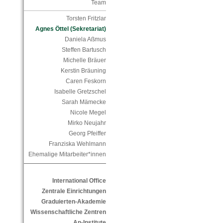
Team
Torsten Fritzlar
Agnes Öttel (Sekretariat)
Daniela Aßmus
Steffen Bartusch
Michelle Bräuer
Kerstin Bräuning
Caren Feskorn
Isabelle Gretzschel
Sarah Mämecke
Nicole Megel
Mirko Neujahr
Georg Pfeiffer
Franziska Wehlmann
Ehemalige Mitarbeiter*innen
International Office
Zentrale Einrichtungen
Graduierten-Akademie
Wissenschaftliche Zentren
An-Institute