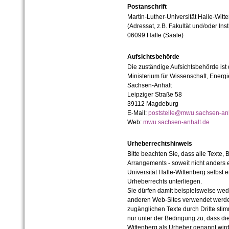
Postanschrift
Martin-Luther-Universität Halle-Witt
(Adressat, z.B. Fakultät und/oder Inst
06099 Halle (Saale)
Aufsichtsbehörde
Die zuständige Aufsichtsbehörde ist
Ministerium für Wissenschaft, Ener
Sachsen-Anhalt
Leipziger Straße 58
39112 Magdeburg
E-Mail:
poststelle@mwu.sachsen-anh
Web:
mwu.sachsen-anhalt.de
Urheberrechtshinweis
Bitte beachten Sie, dass alle Texte, 
Arrangements - soweit nicht anders er
Universität Halle-Wittenberg selbst 
Urheberrechts unterliegen.
Sie dürfen damit beispielsweise wed
anderen Web-Sites verwendet werde
zugänglichen Texte durch Dritte sti
nur unter der Bedingung zu, dass die
Wittenberg als Urheber genannt wird