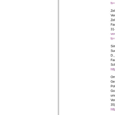
ts
Zel
Ver
Zel
Fa
31
ve
ts
Sim
Suc
D.,
Fa
Sc
ht
Omo
Ges
Pot
Gol
und
Ver
35)
ht