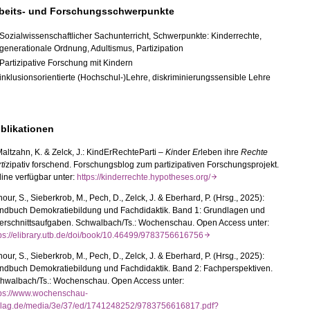
beits- und Forschungsschwerpunkte
Sozialwissenschaftlicher Sachunterricht, Schwerpunkte: Kinderrechte,
generationale Ordnung, Adultismus, Partizipation
Partizipative Forschung mit Kindern
inklusionsorientierte (Hochschul-)Lehre, diskriminierungssensible Lehre
blikationen
Maltzahn, K. & Zelck, J.: KindErRechteParti –
Ki
nder
Er
leben ihre
Rechte
ti
zipativ forschend. Forschungsblog zum partizipativen Forschungsprojekt.
ine verfügbar unter:
https://kinderrechte.hypotheses.org/
our, S., Sieberkrob, M., Pech, D., Zelck, J. & Eberhard, P. (Hrsg., 2025):
ndbuch Demokratiebildung und Fachdidaktik. Band 1: Grundlagen und
erschnittsaufgaben. Schwalbach/Ts.: Wochenschau. Open Access unter:
tps://elibrary.utb.de/doi/book/10.46499/9783756616756
our, S., Sieberkrob, M., Pech, D., Zelck, J. & Eberhard, P. (Hrsg., 2025):
ndbuch Demokratiebildung und Fachdidaktik. Band 2: Fachperspektiven.
hwalbach/Ts.: Wochenschau. Open Access unter:
tps://www.wochenschau-
rlag.de/media/3e/37/ed/1741248252/9783756616817.pdf?