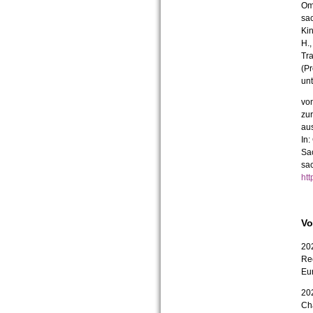
Omo
sac
Kin
H.,
Tra
(Pr
unt
von
zur
aus
In:
Sac
sac
ht
Vo
202
Rec
Eu
202
Ch