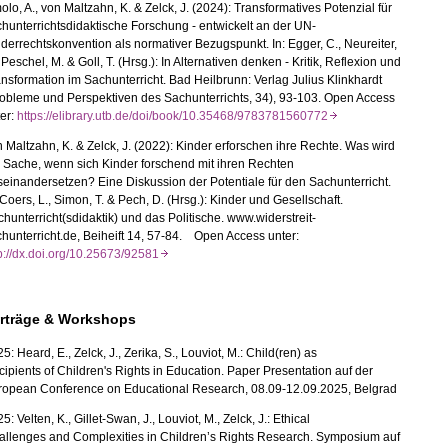
lo, A., von Maltzahn, K. & Zelck, J. (2024): Transformatives Potenzial für
hunterrichtsdidaktische Forschung - entwickelt an der UN-
derrechtskonvention als normativer Bezugspunkt. In: Egger, C., Neureiter,
 Peschel, M. & Goll, T. (Hrsg.): In Alternativen denken - Kritik, Reflexion und
nsformation im Sachunterricht. Bad Heilbrunn: Verlag Julius Klinkhardt
obleme und Perspektiven des Sachunterrichts, 34), 93-103. Open Access
er:
https://elibrary.utb.de/doi/book/10.35468/9783781560772
 Maltzahn, K. & Zelck, J. (2022): Kinder erforschen ihre Rechte. Was wird
 Sache, wenn sich Kinder forschend mit ihren Rechten
einandersetzen? Eine Diskussion der Potentiale für den Sachunterricht.
 Coers, L., Simon, T. & Pech, D. (Hrsg.): Kinder und Gesellschaft.
hunterricht(sdidaktik) und das Politische. www.widerstreit-
hunterricht.de, Beiheift 14, 57-84. Open Access unter:
tp://dx.doi.org/10.25673/92581
rträge & Workshops
5: Heard, E., Zelck, J., Zerika, S., Louviot, M.: Child(ren) as
ipients of Children's Rights in Education. Paper Presentation auf der
ropean Conference on Educational Research, 08.09-12.09.2025, Belgrad
5: Velten, K., Gillet-Swan, J., Louviot, M., Zelck, J.: Ethical
allenges and Complexities in Children’s Rights Research. Symposium auf