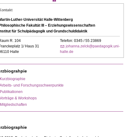
Kontakt
Martin-Luther-Universität Halle-Wittenberg
Philosophische Fakultät III – Erziehungswissenschaften
Institut für Schulpädagogik und Grundschuldidaktik
Raum R. 104
Telefon: 0345 / 55 23869
Franckeplatz 1/ Haus 31
johanna.zelck@paedagogik.uni-
06110 Halle
halle.de
rzbiograhpie
Kurzbiographie
Arbeits- und Forschungsschwerpunkte
Publikationen
Vorträge & Workshops
Mitgliedschaften
rzbiographie