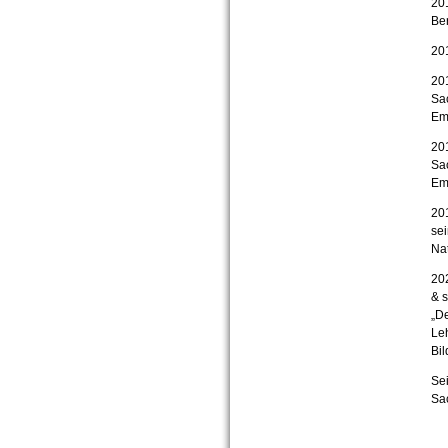
20
Ber
20
20
Sa
Emo
20
Sa
Emo
201
sei
Nat
202
& s
„De
Leh
Bil
Sei
Sac