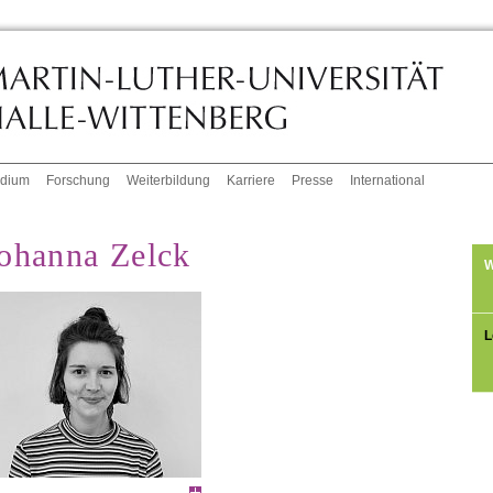
udium
Forschung
Weiterbildung
Karriere
Presse
International
ohanna Zelck
W
L