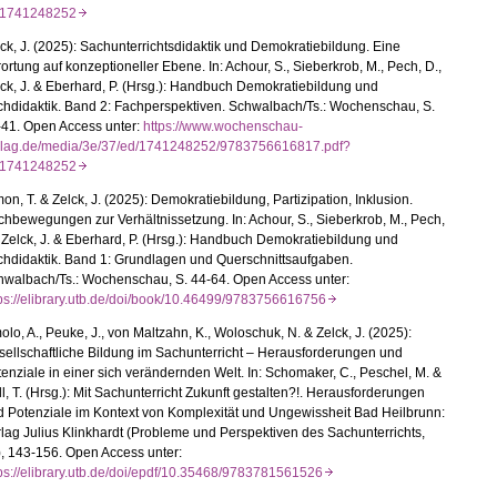
=1741248252
ck, J. (2025): Sachunterrichtsdidaktik und Demokratiebildung. Eine
ortung auf konzeptioneller Ebene. In: Achour, S., Sieberkrob, M., Pech, D.,
ck, J. & Eberhard, P. (Hrsg.): Handbuch Demokratiebildung und
chdidaktik. Band 2: Fachperspektiven. Schwalbach/Ts.: Wochenschau, S.
-41. Open Access unter:
https://www.wochenschau-
rlag.de/media/3e/37/ed/1741248252/9783756616817.pdf?
=1741248252
on, T. & Zelck, J. (2025): Demokratiebildung, Partizipation, Inklusion.
hbewegungen zur Verhältnissetzung. In: Achour, S., Sieberkrob, M., Pech,
 Zelck, J. & Eberhard, P. (Hrsg.): Handbuch Demokratiebildung und
chdidaktik. Band 1: Grundlagen und Querschnittsaufgaben.
hwalbach/Ts.: Wochenschau, S. 44-64. Open Access unter:
tps://elibrary.utb.de/doi/book/10.46499/9783756616756
lo, A., Peuke, J., von Maltzahn, K., Woloschuk, N. & Zelck, J. (2025):
ellschaftliche Bildung im Sachunterricht – Herausforderungen und
enziale in einer sich verändernden Welt. In: Schomaker, C., Peschel, M. &
l, T. (Hrsg.): Mit Sachunterricht Zukunft gestalten?!. Herausforderungen
 Potenziale im Kontext von Komplexität und Ungewissheit Bad Heilbrunn:
lag Julius Klinkhardt (Probleme und Perspektiven des Sachunterrichts,
, 143-156. Open Access unter:
tps://elibrary.utb.de/doi/epdf/10.35468/9783781561526