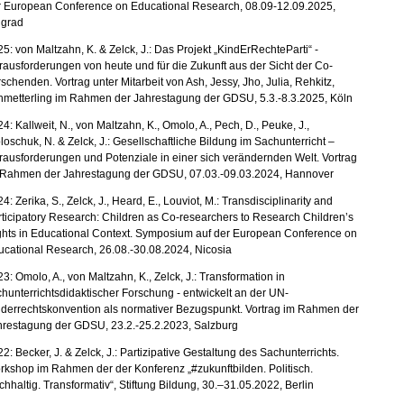
r European Conference on Educational Research, 08.09-12.09.2025,
lgrad
5: von Maltzahn, K. & Zelck, J.: Das Projekt „KindErRechteParti“ -
ausforderungen von heute und für die Zukunft aus der Sicht der Co-
schenden. Vortrag unter Mitarbeit von Ash, Jessy, Jho, Julia, Rehkitz,
hmetterling im Rahmen der Jahrestagung der GDSU, 5.3.-8.3.2025, Köln
4: Kallweit, N., von Maltzahn, K., Omolo, A., Pech, D., Peuke, J.,
oschuk, N. & Zelck, J.: Gesellschaftliche Bildung im Sachunterricht –
ausforderungen und Potenziale in einer sich verändernden Welt. Vortrag
 Rahmen der Jahrestagung der GDSU, 07.03.-09.03.2024, Hannover
4: Zerika, S., Zelck, J., Heard, E., Louviot, M.: Transdisciplinarity and
ticipatory Research: Children as Co-researchers to Research Children’s
ghts in Educational Context. Symposium auf der European Conference on
cational Research, 26.08.-30.08.2024, Nicosia
3: Omolo, A., von Maltzahn, K., Zelck, J.: Transformation in
hunterrichtsdidaktischer Forschung - entwickelt an der UN-
nderrechtskonvention als normativer Bezugspunkt. Vortrag im Rahmen der
hrestagung der GDSU, 23.2.-25.2.2023, Salzburg
2: Becker, J. & Zelck, J.: Partizipative Gestaltung des Sachunterrichts.
kshop im Rahmen der der Konferenz „#zukunftbilden. Politisch.
hhaltig. Transformativ“, Stiftung Bildung, 30.–31.05.2022, Berlin