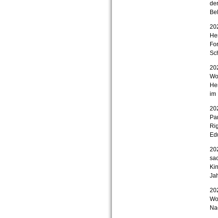
de
Be
202
Her
For
Sc
202
Wol
Her
im
202
Par
Ri
Edu
202
sac
Ki
Ja
202
Wor
Nac