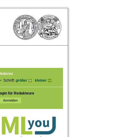
eiteres
Schrift:
größer
kleiner
ogin für Redakteure