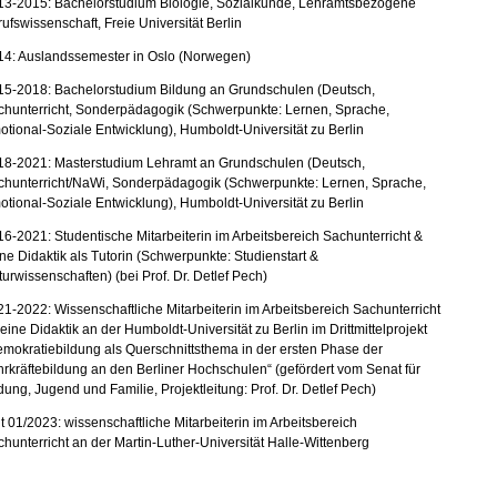
13-2015: Bachelorstudium Biologie, Sozialkunde, Lehramtsbezogene
ufswissenschaft, Freie Universität Berlin
14: Auslandssemester in Oslo (Norwegen)
15-2018: Bachelorstudium Bildung an Grundschulen (Deutsch,
chunterricht, Sonderpädagogik (Schwerpunkte: Lernen, Sprache,
tional-Soziale Entwicklung), Humboldt-Universität zu Berlin
18-2021: Masterstudium Lehramt an Grundschulen (Deutsch,
chunterricht/NaWi, Sonderpädagogik (Schwerpunkte: Lernen, Sprache,
tional-Soziale Entwicklung), Humboldt-Universität zu Berlin
6-2021: Studentische Mitarbeiterin im Arbeitsbereich Sachunterricht &
ne Didaktik als Tutorin (Schwerpunkte: Studienstart &
urwissenschaften) (bei Prof. Dr. Detlef Pech)
1-2022: Wissenschaftliche Mitarbeiterin im Arbeitsbereich Sachunterricht
eine Didaktik an der Humboldt-Universität zu Berlin im Drittmittelprojekt
mokratiebildung als Querschnittsthema in der ersten Phase der
rkräftebildung an den Berliner Hochschulen“ (gefördert vom Senat für
dung, Jugend und Familie, Projektleitung: Prof. Dr. Detlef Pech)
t 01/2023: wissenschaftliche Mitarbeiterin im Arbeitsbereich
hunterricht an der Martin-Luther-Universität Halle-Wittenberg