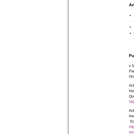
Ar
Pu
v. 
Par
Onl
Ach
Ha
Qu
ht
Ach
Ha
Sc
ht
ve