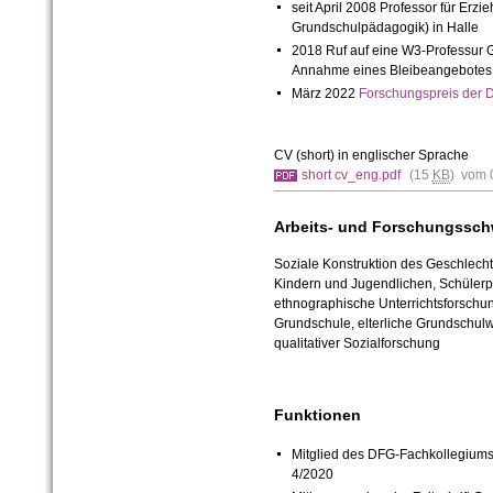
seit April 2008 Professor für Er
Grundschulpädagogik) in Halle
2018 Ruf auf eine W3-Professur 
Annahme eines Bleibeangebotes
März 2022
Forschungspreis der
CV (short) in englischer Sprache
short cv_eng.pdf
(15
KB
) vom 
Arbeits- und Forschungssc
Soziale Konstruktion des Geschlechts
Kindern und Jugendlichen, Schülerpe
ethnographische Unterrichtsforschun
Grundschule, elterliche Grundschu
qualitativer Sozialforschung
Funktionen
Mitglied des DFG-Fachkollegiums
4/2020