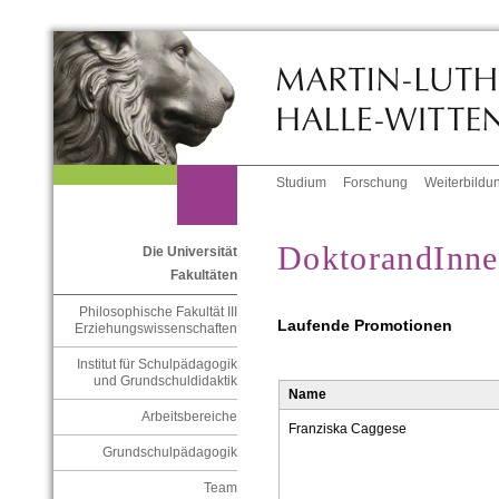
Studium
Forschung
Weiterbildu
DoktorandInn
Die Universität
Fakultäten
Philosophische Fakultät III
Laufende Promotionen
Erziehungswissenschaften
Institut für Schulpädagogik
und Grundschuldidaktik
Name
Arbeitsbereiche
Franziska Caggese
Grundschulpädagogik
Team