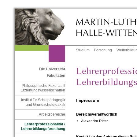
Studium
Forschung
Weiterbildu
Lehrerprofessio
Die Universität
Fakultäten
Lehrerbildung
Philosophische Fakultät III
Erziehungswissenschaften
Impressum
Institut für Schulpädagogik
und Grundschuldidaktik
Arbeitsbereiche
Bereichsverantwortlich
Alexandra Ritter
Lehrerprofessionalität /
Lehrerbildungsforschung
Kontakt zu den Autoren dieser Seit