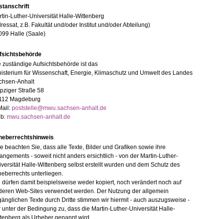
stanschrift
tin-Luther-Universität Halle-Wittenberg
ressat, z.B. Fakultät und/oder Institut und/oder Abteilung)
099 Halle (Saale)
fsichtsbehörde
 zuständige Aufsichtsbehörde ist das
isterium für Wissenschaft, Energie, Klimaschutz und Umwelt des Landes
chsen-Anhalt
pziger Straße 58
112 Magdeburg
Mail:
poststelle@mwu.sachsen-anhalt.de
b:
mwu.sachsen-anhalt.de
heberrechtshinweis
te beachten Sie, dass alle Texte, Bilder und Grafiken sowie ihre
angements - soweit nicht anders ersichtlich - von der Martin-Luther-
versität Halle-Wittenberg selbst erstellt wurden und dem Schutz des
eberrechts unterliegen.
 dürfen damit beispielsweise weder kopiert, noch verändert noch auf
deren Web-Sites verwendet werden. Der Nutzung der allgemein
änglichen Texte durch Dritte stimmen wir hiermit - auch auszugsweise -
 unter der Bedingung zu, dass die Martin-Luther-Universität Halle-
tenberg als Urheber genannt wird.