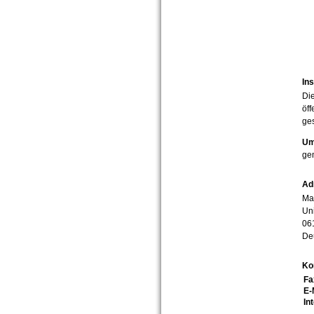
Ins
Die
öff
ges
Um
ge
Ad
Mar
Uni
06
De
Ko
Fa
E-
In