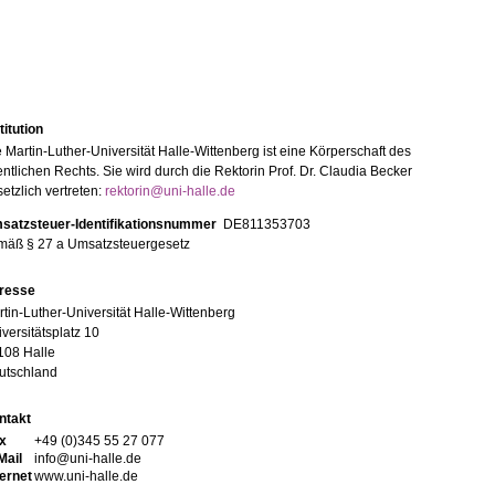
titution
 Martin-Luther-Universität Halle-Wittenberg ist eine Körperschaft des
entlichen Rechts. Sie wird durch die Rektorin Prof. Dr. Claudia Becker
etzlich vertreten:
rektorin@uni-halle.de
satzsteuer-Identifikationsnummer
DE811353703
mäß § 27 a Umsatzsteuergesetz
resse
tin-Luther-Universität Halle-Wittenberg
versitätsplatz 10
108 Halle
utschland
ntakt
x
+49 (0)345 55 27 077
Mail
info@uni-halle.de
ternet
www.uni-halle.de