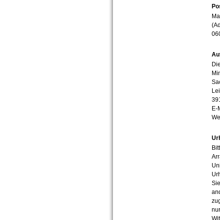
Po
Mar
(Ad
06
Au
Die
Min
Sa
Lei
39
E-
We
Ur
Bit
Arr
Uni
Urh
Sie
an
zug
nur
Wit