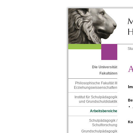
St
A
Die Universität
Fakultäten
Philosophische Fakultät III
Im
Erziehungswissenschaften
Institut für Schulpädagogik
Be
und Grundschuldidaktik
Arbeitsbereiche
Schulpädagogik /
Ko
Schulforschung
Grundschulpädagogik