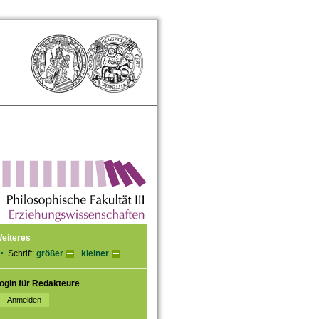
eiteres
Schrift:
größer
kleiner
ogin für Redakteure