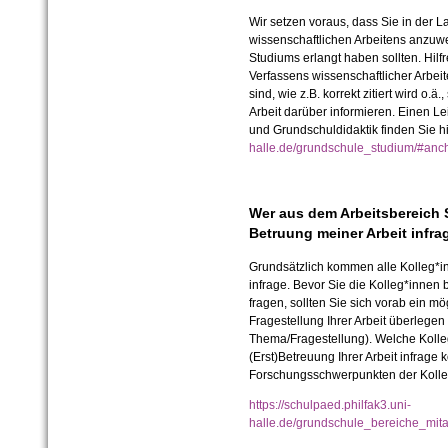
Wir setzen voraus, dass Sie in der 
wissenschaftlichen Arbeitens anzuw
Studiums erlangt haben sollten. Hil
Verfassens wissenschaftlicher Arbeite
sind, wie z.B. korrekt zitiert wird o.ä
Arbeit darüber informieren. Einen Le
und Grundschuldidaktik finden Sie h
halle.de/grundschule_studium/#an
Wer aus dem Arbeitsbereich 
Betruung meiner Arbeit infra
Grundsätzlich kommen alle Kolleg*inn
infrage. Bevor Sie die Kolleg*innen
fragen, sollten Sie sich vorab ein 
Fragestellung Ihrer Arbeit überlegen 
Thema/Fragestellung). Welche Kolleg
(Erst)Betreuung Ihrer Arbeit infrag
Forschungsschwerpunkten der Koll
https://schulpaed.philfak3.uni-
halle.de/grundschule_bereiche_mita