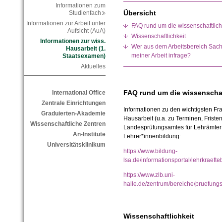
Informationen zum
Übersicht
Studienfach
Informationen zur Arbeit unter
FAQ rund um die wissenschaftlic
Aufsicht (AuA)
Wissenschaftlichkeit
Informationen zur wiss.
Wer aus dem Arbeitsbereich Sachu
Hausarbeit (1.
meiner Arbeit infrage?
Staatsexamen)
Aktuelles
FAQ rund um die wissenschaf
International Office
Zentrale Einrichtungen
Informationen zu den wichtigsten Fr
Graduierten-Akademie
Hausarbeit (u.a. zu Terminen, Fristen
Wissenschaftliche Zentren
Landesprüfungsamtes für Lehrämter 
An-Institute
Lehrer*innenbildung:
Universitätsklinikum
https://www.bildung-
lsa.de/informationsportal/lehrkraef
https://www.zlb.uni-
halle.de/zentrum/bereiche/pruefung
Wissenschaftlichkeit