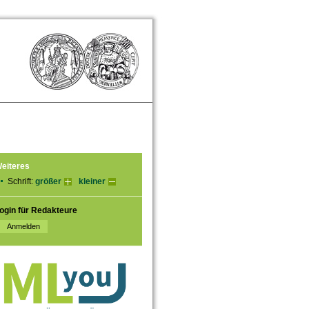
eiteres
Schrift:
größer
kleiner
ogin für Redakteure