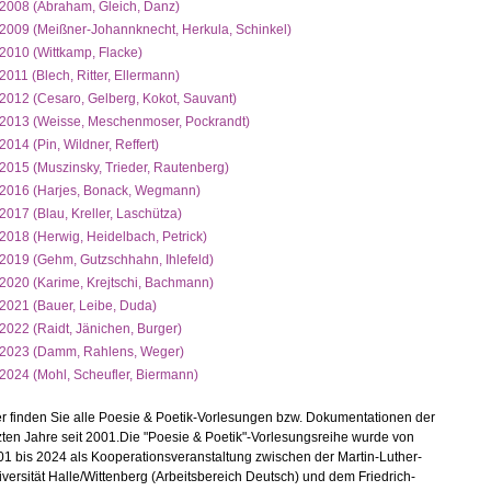
2008 (Abraham, Gleich, Danz)
2009 (Meißner-Johannknecht, Herkula, Schinkel)
2010 (Wittkamp, Flacke)
2011 (Blech, Ritter, Ellermann)
2012 (Cesaro, Gelberg, Kokot, Sauvant)
2013 (Weisse, Meschenmoser, Pockrandt)
2014 (Pin, Wildner, Reffert)
2015 (Muszinsky, Trieder, Rautenberg)
2016 (Harjes, Bonack, Wegmann)
2017 (Blau, Kreller, Laschütza)
2018 (Herwig, Heidelbach, Petrick)
2019 (Gehm, Gutzschhahn, Ihlefeld)
2020 (Karime, Krejtschi, Bachmann)
2021 (Bauer, Leibe, Duda)
2022 (Raidt, Jänichen, Burger)
2023 (Damm, Rahlens, Weger)
2024 (Mohl, Scheufler, Biermann)
r finden Sie alle Poesie & Poetik-Vorlesungen bzw. Dokumentationen der
zten Jahre seit 2001.Die "Poesie & Poetik"-Vorlesungsreihe wurde von
1 bis 2024 als Kooperationsveranstaltung zwischen der Martin-Luther-
versität Halle/Wittenberg (Arbeitsbereich Deutsch) und dem Friedrich-