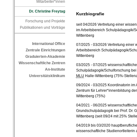
Mitarbeiter*innen
Dr. Christine Freytag
Kurzbiografie
Forschung und Projekte
seit 04/2026 Vertretung einer wissens
Publikationen und Vorträge
im Arbeitsbereich Schulpädagogik/S
Wittenberg
International Office
07/2025 - 03/2026 Vertretung einer w
Arbeitsbereich Schulpädagogik/Sch
Zentrale Einrichtungen
Wittenberg
Graduierten-Akademie
Wissenschaftliche Zentren
03/2025 - 07/2025 wissenschaftliche 
An-Institute
Schulpädagogik/Schulforschung bei P
MLU
Halle-
Wittenberg (75%-Stellenan
Universitätsklinikum
09/2024 - 03/2025 Koordinatorin im 
Zentrum für Lehrer*innenbildung der 
Wittenberg (75%)
04/2021 - 06/2025
wissenschaftliche
Grundschulpädagogik bei Prof. Dr. 
Wittenberg
(seit 09/24
mit 25% Stelle
04/2019 bis 03/2020 hauptberuflich
wissenschaftliche Studienortleiterin