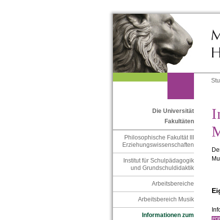
St
I
Die Universität
Fakultäten
M
Philosophische Fakultät III
Erziehungswissenschaften
Der
Mu
Institut für Schulpädagogik
und Grundschuldidaktik
Arbeitsbereiche
Ei
Arbeitsbereich Musik
In
Informationen zum