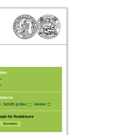
inks
eiteres
Schrift:
größer
kleiner
ogin für Redakteure