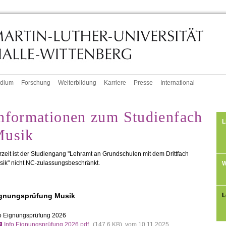
udium
Forschung
Weiterbildung
Karriere
Presse
International
nformationen zum Studienfach
L
usik
zeit ist der Studiengang "Lehramt an Grundschulen mit dem Drittfach
sik"
nicht
NC-zulassungsbeschränkt.
W
gnungsprüfung Musik
L
fo Eignungsprüfung 2026
Info Eignungsprüfung.2026.pdf
(147,6
KB
) vom 10.11.2025