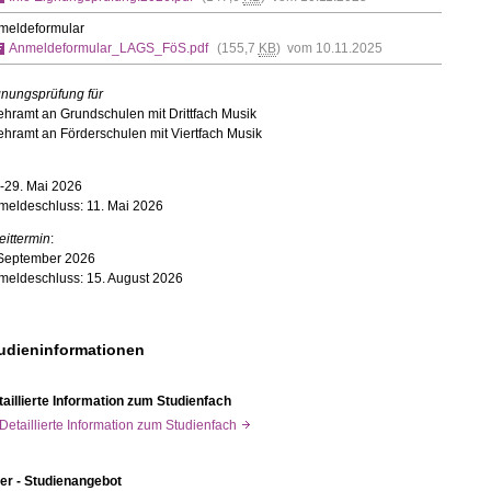
meldeformular
Anmeldeformular_LAGS_FöS.pdf
(155,7
KB
) vom 10.11.2025
gnungsprüfung für
ehramt an Grundschulen mit Drittfach Musik
ehramt an Förderschulen mit Viertfach Musik
.-29. Mai 2026
meldeschluss: 11. Mai 2026
ittermin
:
 September 2026
meldeschluss: 15. August 2026
udieninformationen
aillierte Information zum Studienfach
Detaillierte Information zum Studienfach
yer - Studienangebot