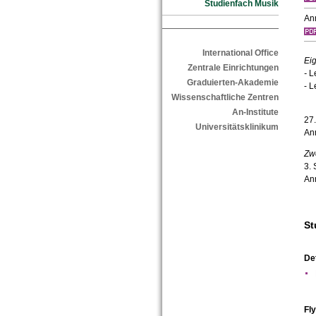
Studienfach Musik
An
International Office
Ei
Zentrale Einrichtungen
-
L
Graduierten-Akademie
- L
Wissenschaftliche Zentren
An-Institute
27
Universitätsklinikum
An
Zwe
3.
An
St
Det
Fl