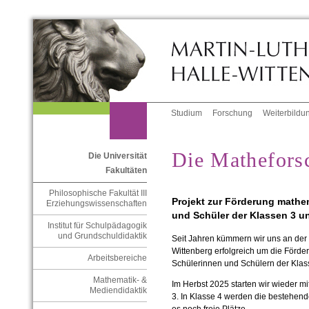
Studium
Forschung
Weiterbildu
Die Mathefors
Die Universität
Fakultäten
Philosophische Fakultät III
Projekt zur Förderung mathe
Erziehungswissenschaften
und Schüler der Klassen 3 u
Institut für Schulpädagogik
und Grundschuldidaktik
Seit Jahren kümmern wir uns an der M
Wittenberg erfolgreich um die Förd
Arbeitsbereiche
Schülerinnen und Schülern der Klas
Mathematik- &
Im Herbst 2025 starten wir wieder m
Mediendidaktik
3. In Klasse 4 werden die bestehend