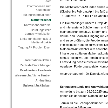
es noch freie Plätze.
Team
Informationen zum
Die Matheforscher-Stunden finden w
Studienfach
(Oktober bis Februar; April bis Juli)
Prüfungsinformationen
14 Tage von 16.15 bis 17.15 Uhr in d
Matheforscher
Ein Hauptanliegen unseres Projekte
Korrespondenzzirkel
und interessierte Schülerinnen und
Beratungsstelle
Mathematikunterricht zu fördern und 
Lernschwierigkeiten
darum, den Spaß am Umgang mit Zah
Links zur Mathematik- &
und zu vergrößern, die Freude am 
Mediendidaktik
intellektuelle Neugier zu we­cken. D
Tagung AK Problemlösen
Mathematikunterrichts wird bereicher
Inhalte des späteren Mathematikunt
hinaus hoffen wir, die Persönlichkeit
International Office
Entwicklung des Selbstbewusstseins,
Zentrale Einrichtungen
Ausdauer, Förderung sozialer Komp
Graduierten-Akademie
Ansprechpartnerin: Dr. Daniela Aßmu
Wissenschaftliche Zentren
An-Institute
Universitätsklinikum
Schnupperstunde und Auswahltest 
Anmeldung bis zum 29.09.2025 unt
geben Sie dabei den Namen, die Kla
Termin für die Schnupperstunde: Die
Franckesche Stiftungen