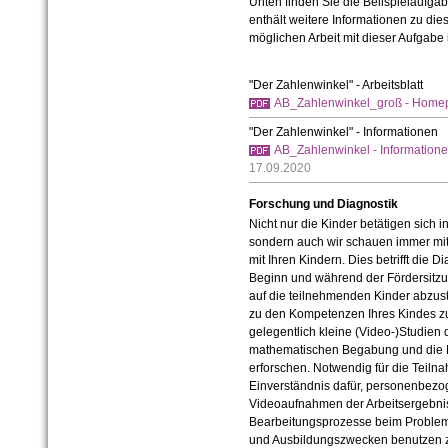
Unten finden Sie die Beiispielaufga
enthält weitere Informationen zu di
möglichen Arbeit mit dieser Aufgabe
"Der Zahlenwinkel" - Arbeitsblatt
AB_Zahlenwinkel_groß - Home
"Der Zahlenwinkel" - Informationen
AB_Zahlenwinkel - Informatio
17.09.2020
Forschung und Diagnostik
Nicht nur die Kinder betätigen sich i
sondern auch wir schauen immer mit
mit Ihren Kindern. Dies betrifft die 
Beginn und während der Fördersitzu
auf die teilnehmenden Kinder abzu
zu den Kompetenzen Ihres Kindes z
gelegentlich kleine (Video-)Studie
mathematischen Begabung und die 
erforschen. Notwendig für die Teilna
Einverständnis dafür,
personenbezo
Videoaufnahmen der Arbeitsergebnis
Bearbeitungsprozesse beim Proble
und Ausbildungszwecken benutzen z