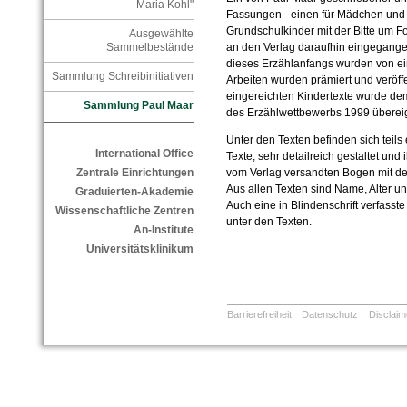
Maria Kohl"
Fassungen - einen für Mädchen und 
Grundschulkinder mit der Bitte um Fo
Ausgewählte
Sammelbestände
an den Verlag daraufhin eingegange
dieses Erzählanfangs wurden von ein
Sammlung Schreibinitiativen
Arbeiten wurden prämiert und veröff
eingereichten Kindertexte wurde de
Sammlung Paul Maar
des Erzählwettbewerbs 1999 überei
Unter den Texten befinden sich teil
International Office
Texte, sehr detailreich gestaltet und i
Zentrale Einrichtungen
vom Verlag versandten Bogen mit d
Aus allen Texten sind Name, Alter un
Graduierten-Akademie
Auch eine in Blindenschrift verfasst
Wissenschaftliche Zentren
unter den Texten.
An-Institute
Universitätsklinikum
Barrierefreiheit
Datenschutz
Disclaim