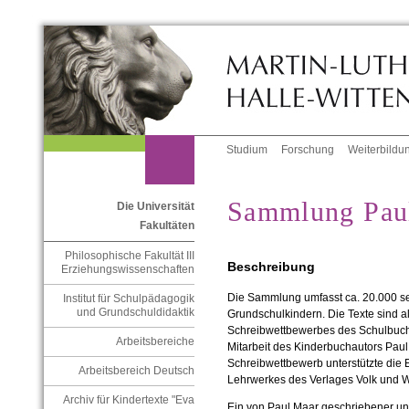
Studium
Forschung
Weiterbildu
Sammlung Pau
Die Universität
Fakultäten
Philosophische Fakultät III
Beschreibung
Erziehungswissenschaften
Die Sammlung umfasst ca. 20.000 seh
Institut für Schulpädagogik
und Grundschuldidaktik
Grundschulkindern. Die Texte sind a
Schreibwettbewerbes des Schulbuchv
Arbeitsbereiche
Mitarbeit des Kinderbuchautors Pau
Schreibwettbewerb unterstützte die
Arbeitsbereich Deutsch
Lehrwerkes des Verlages Volk und W
Archiv für Kindertexte "Eva
Ein von Paul Maar geschriebener und